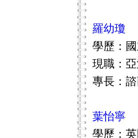
羅幼瓊
學歷：國
現職：亞
專長：諮
葉怡寧
學歷：英國