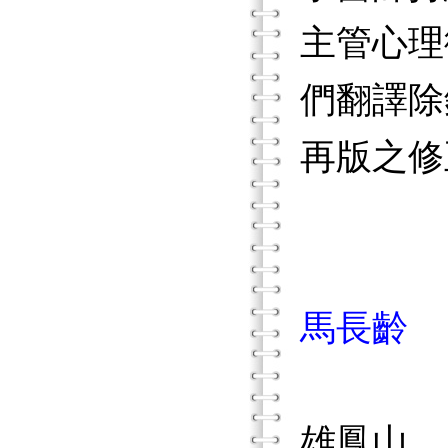
主管心理
們翻譯除
再版之修
馬長齡
雄鳳山