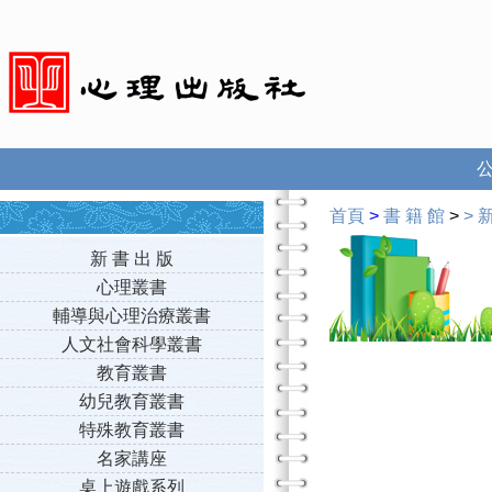
首頁
>
書 籍 館
>
>
新
新 書 出 版
心理叢書
輔導與心理治療叢書
人文社會科學叢書
教育叢書
幼兒教育叢書
特殊教育叢書
名家講座
桌上遊戲系列