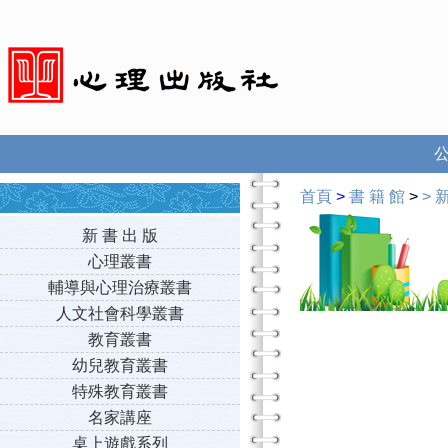
首頁
>
書 籍 館
>
>
新
新 書 出 版
心理叢書
輔導與心理治療叢書
人文社會科學叢書
教育叢書
幼兒教育叢書
特殊教育叢書
名家講座
桌上遊戲系列