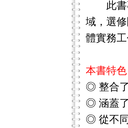
此書專
域，選修
體實務工
本書特色
◎ 整合
◎ 涵蓋
◎ 從不