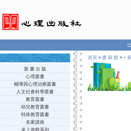
首頁
>
書 籍 館
>
>
新
新 書 出 版
心理叢書
輔導與心理治療叢書
人文社會科學叢書
教育叢書
幼兒教育叢書
特殊教育叢書
名家講座
桌上遊戲系列