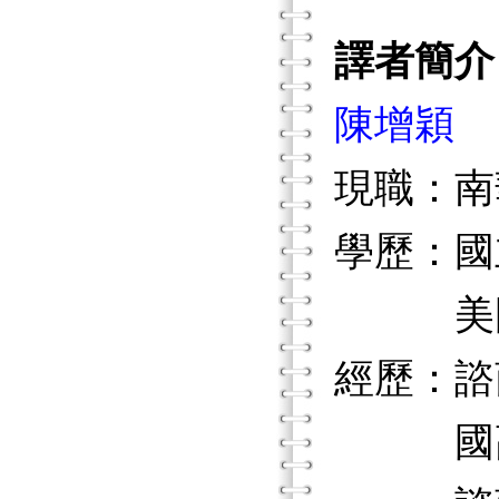
譯者簡介
陳增穎
現職：南
學歷：國
美國伊
經歷：諮
國高