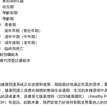
r 6 產前期到1歲
 7 幼兒期
 8 學齡前期
 9 學齡期
 10 青春期
r 11 成年早期（青壯年期）
r 12 成年中期（中年期）
r 13 成年後期（老年期）
r 14 臨終與死亡
生前預囑範本
醫療代理委託書範本
康照護系統正在改變和發展，期能最好地滿足民眾的需求，重
中，健康照護人員應在個體的整個生命週期、生活的各種環境中
給讀者參考。原書第七版新增與《2030健康國民》（Healthy P
DOH）等資訊。綜觀本書，我們皆致力於保持客觀並尊重他人的