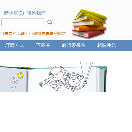
頁
購物車(0)
聯絡我們
：
訂購方式
下載區
教師索書區
相關連結