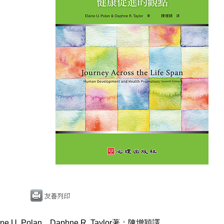
ne U. Polan、Daphne R. Taylor著；陳增穎譯