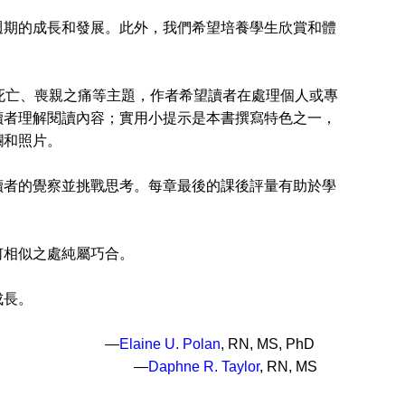
期的成長和發展。此外，我們希望培養學生欣賞和體
亡、喪親之痛等主題，作者希望讀者在處理個人或專
讀者理解閱讀內容；實用小提示是本書撰寫特色之一，
欄和照片。
者的覺察並挑戰思考。每章最後的課後評量有助於學
相似之處純屬巧合。
成長。
—
Elaine U. Polan
, RN, MS, PhD
—
Daphne R. Taylor
, RN, MS