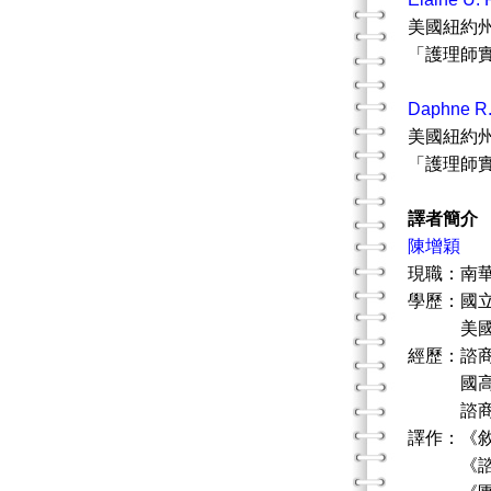
美國紐約州
「護理師
Daphne R.
美國紐約
「護理師
譯者簡介
陳增穎
現職：南
學歷：國
美國伊
經歷：諮
國高中
諮商與
譯作：《敘
《諮商概