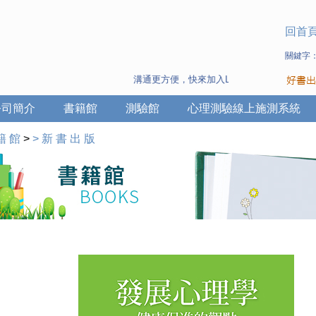
回首
關鍵字
溝通更方便，快來加入Line 與 Wechat ~
公司簡介
書籍館
測驗館
心理測驗線上施測系統
籍 館
>
>
新 書 出 版