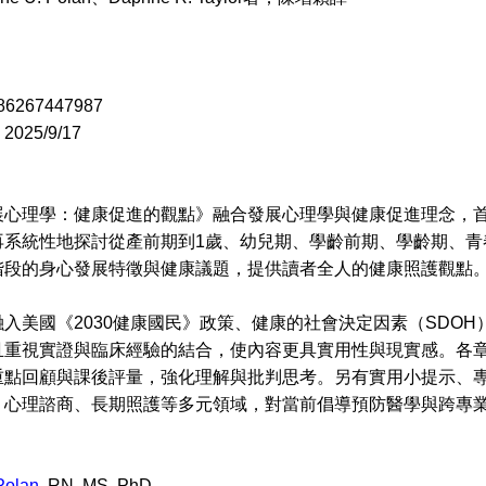
6267447987
25/9/17
理學：健康促進的觀點》融合發展心理學與健康促進理念，首
再系統性地探討從產前期到1歲、幼兒期、學齡前期、學齡期、青
階段的身心發展特徵與健康議題，提供讀者全人的健康照護觀點
美國《2030健康國民》政策、健康的社會決定因素（SDOH
且重視實證與臨床經驗的結合，使內容更具實用性與現實感。各
重點回顧與課後評量，強化理解與批判思考。另有實用小提示、
、心理諮商、長期照護等多元領域，對當前倡導預防醫學與跨專
Polan
, RN, MS, PhD