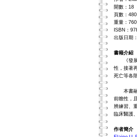
開數：18
頁數：480
重量：760
ISBN：978
出版日期：20
書籍介紹
《發展心
性，接著
死亡等各
本書融入
前瞻性，
辨練習、
臨床醫護
作者簡介
Elaine U. 