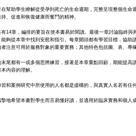
幫助學生瞭解從受孕到死亡的生命週期，完整呈現整個生命週
維持、促進和恢復健康而奮鬥的精神。
14章，編排的要旨在使本書易於閱讀。最後一章討論臨終與死
，能夠從本章中找到安慰和指引。每章開頭都有學習目標，協助
讀者注意可用於服務對象的重要實務；其他特色包括圖、表、專
尾都有一或多個思辨練習，接著是本章重點回顧，期能提高讀
書本內容的理解。
和案例研究中所使用的人名都是虛構的，與真實人名若有任何
地希望本書對學生而言易懂好讀，並適用於臨床實務和個人