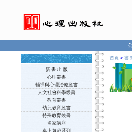
首頁
>
書 
新 書 出 版
心理叢書
輔導與心理治療叢書
人文社會科學叢書
教育叢書
幼兒教育叢書
特殊教育叢書
名家講座
桌上遊戲系列