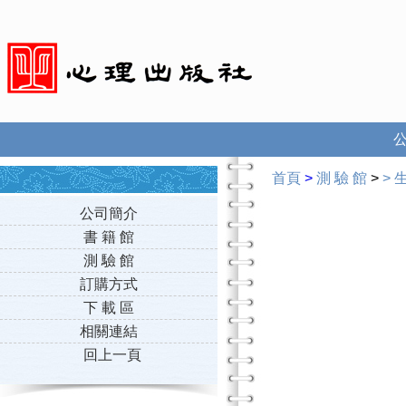
首頁
>
測 驗 館
>
>
公司簡介
書 籍 館
測 驗 館
訂購方式
下 載 區
相關連結
回上一頁